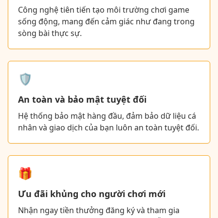
29/06/2026 Pha*** thang lon 10,300,000 VND 🔥
Công nghệ tiên tiến tạo môi trường chơi game
29/06/2026 Tran*** nhan thuong 850,000 VND ✨
sống động, mang đến cảm giác như đang trong
29/06/2026 Di*** nhan hoan tra 450,000 VND 🎊
sòng bài thực sự.
29/06/2026 Hu*** rut tien thanh cong 3,900,000 VND 🏦
29/06/2026 Dang*** nhan thuong 850,000 VND 🎉
29/06/2026 DaoT*** no hu 78,500,000 VND 🎰
🛡️
29/06/2026 Huy*** rut tien thanh cong 1,550,000 VND ✅
29/06/2026 Cao*** nhan hoan tra 100,000 VND 🎊
An toàn và bảo mật tuyệt đối
29/06/2026 CaoD*** rut tien thanh cong 5,800,000 VND 💸
29/06/2026 DangS*** rut tien thanh cong 5,800,000 VND 
Hệ thống bảo mật hàng đầu, đảm bảo dữ liệu cá
29/06/2026 Hoan*** nhan thuong 850,000 VND ✨
nhân và giao dịch của bạn luôn an toàn tuyệt đối.
29/06/2026 Ngo*** nhan hoan tra 350,000 VND 🎊
29/06/2026 Phan*** thang lon 4,800,000 VND 🔥
29/06/2026 Ma*** no hu 56,500,000 VND 🚀
🎁
29/06/2026 Lu*** rut tien thanh cong 5,250,000 VND 💸
29/06/2026 Do*** thang lon 9,100,000 VND 💰
Ưu đãi khủng cho người chơi mới
29/06/2026 Truo*** nhan hoan tra 300,000 VND 💵
29/06/2026 Vo*** nhan thuong 750,000 VND 🎁
Nhận ngay tiền thưởng đăng ký và tham gia