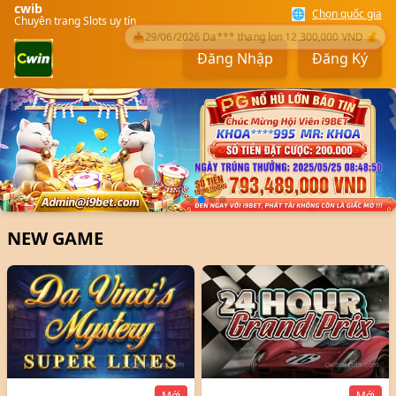
cwib
🌐
Chọn quốc gia
Chuyên trang Slots uy tín
Đăng Nhập
Đăng Ký
⚡
29/06/2026 Dao*** nhan thuong 600,000 VND 🎉
NEW GAME
Mới
Mới