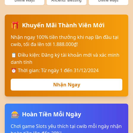
Divine Ways
Ancients' Blessing
Divine Ways
🎁
Khuyến Mãi Thành Viên Mới
Nhận ngay 100% tiền thưởng khi nạp lần đầu tại
cwib, tối đa lên tới 1.888.000₫!
📋 Điều kiện: Đăng ký tài khoản mới và xác minh
danh tính
⏰ Thời gian: Từ ngày 1 đến 31/12/2024
Nhận Ngay
🎰
Hoàn Tiền Mỗi Ngày
Chơi game Slots yêu thích tại cwib mỗi ngày nhận