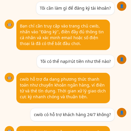
👤
Tôi cần làm gì để đăng ký tài khoản?
🤖
Bạn chỉ cần truy cập vào trang chủ cwib,
nhấn vào "Đăng ký", điền đầy đủ thông tin
cá nhân và xác minh email hoặc số điện
thoại là đã có thể bắt đầu chơi.
👤
Tôi có thể nạp/rút tiền như thế nào?
🤖
cwib hỗ trợ đa dạng phương thức thanh
toán như chuyển khoản ngân hàng, ví điện
tử và thẻ tín dụng. Thời gian xử lý giao dịch
cực kỳ nhanh chóng và thuận tiện.
👤
cwib có hỗ trợ khách hàng 24/7 không?
🤖