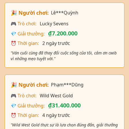
🎉 Người chơi:
Lê***Quỳnh
🎮 Trò chơi:
Lucky Sevens
₫7.200.000
💎 Giải thưởng:
⏰ Thời gian:
2 ngày trước
"Ván cuối cùng đã thay đổi cuộc sống của tôi, cảm ơn cwib
vì những mẹo tuyệt vời."
🎉 Người chơi:
Phạm***Dũng
🎮 Trò chơi:
Wild West Gold
₫31.400.000
💎 Giải thưởng:
⏰ Thời gian:
4 ngày trước
"Wild West Gold thực sự là lựa chọn đúng đắn, giải thưởng