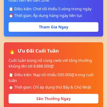
hoàn tiền lên đến 20%!
📋 Điều kiện: Chơi tối thiểu 5 vòng trong ngày
⏰ Thời gian: Áp dụng hàng ngày liên tục
Tham Gia Ngay
🔥
Ưu Đãi Cuối Tuần
Cuối tuần bùng nổ cùng cwib với tổng thưởng
khủng lên tới 8.888.000₫!
📋 Điều kiện: Nạp tối thiểu 500.000₫ trong cuối
tuần
⏰ Thời gian: Chỉ áp dụng thứ Bảy & Chủ Nhật
Săn Thưởng Ngay