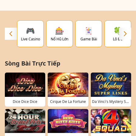
🎮
🎰
🃏
🍀
Live Casino
Nổ Hũ Lớn
Game Bài
Lô Đề
Sòng Bài Trực Tiếp
Dice Dice Dice
Cirque De La Fortune
Da Vinci's Mystery Super Lines