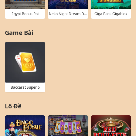
Egypt Bonus Pot
Neko Night Dream Drop
Giga Bass Gigablox
Game Bài
Baccarat Super 6
Lô Đề