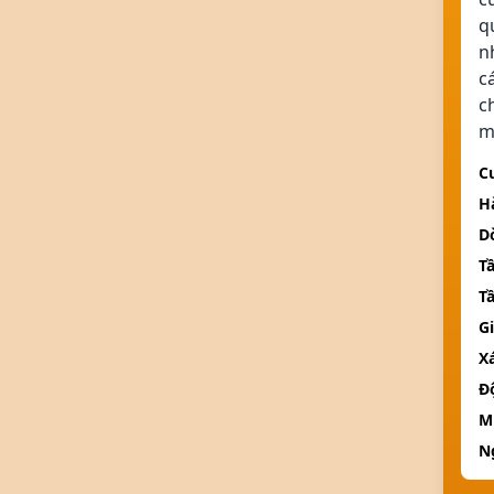
q
n
c
c
m
C
H
D
T
T
Gi
Xá
Đ
Mứ
N