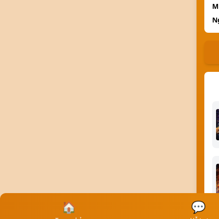
Mứ
N
🏠
💬