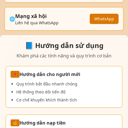
Mạng xã hội
🌐
WhatsApp
Liên hệ qua WhatsApp
📘 Hướng dẫn sử dụng
Khám phá các tính năng và quy trình cơ bản
Hướng dẫn cho người mới
📌
Quy trình bắt đầu nhanh chóng
Hệ thống theo dõi tiến độ
Cơ chế khuyến khích thành tích
Hướng dẫn nạp tiền
💰